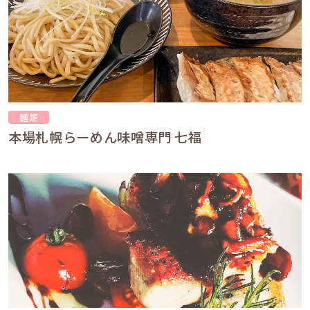
麺類
本場札幌らーめん味噌専門 七福