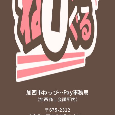
加西市ねっぴ～Pay事務局
（加西商工会議所内）
〒675-2312