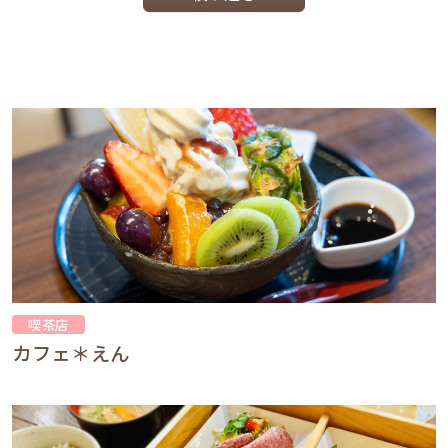
喫茶店
カフェ＊えん