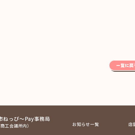
市ねっぴ～Pay事務局
お知らせ一覧
店
西商工会議所内）