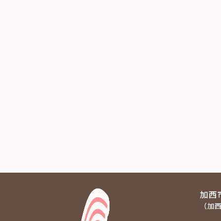
加西
（加