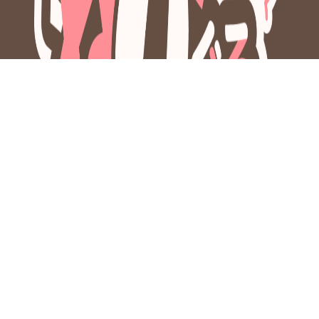
加西市ねっぴ～Pay事務局
（加西商工会議所内）
〒675-2312