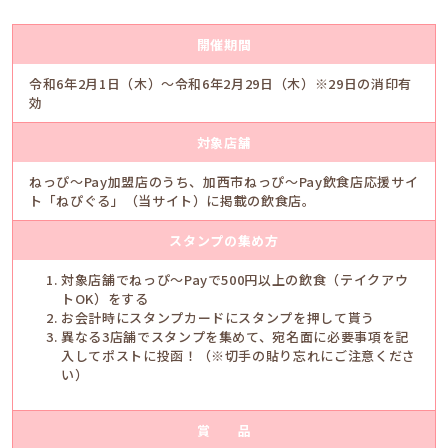
開催期間
令和6年2月1日（木）～令和6年2月29日（木）※29日の消印有
効
対象店舗
ねっぴ〜Pay加盟店のうち、加西市ねっぴ〜Pay飲食店応援サイ
ト「ねぴぐる」（当サイト）に掲載の飲食店。
スタンプの集め方
対象店舗でねっぴ〜Payで500円以上の飲食（テイクアウ
トOK）をする
お会計時にスタンプカードにスタンプを押して貰う
異なる3店舗でスタンプを集めて、宛名面に必要事項を記
入してポストに投函！（※切手の貼り忘れにご注意くださ
い）
賞 品