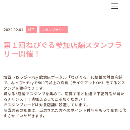
コンテンツへ移動
2024.02.01
終了
スタンプラリー
第１回ねぴぐる参加店舗スタンプラ
リー開催！
加西市ねっぴ～Pay 飲食店ポータル「ねぴぐる」に掲載の対象店舗
で、ねっぴ〜Payで500円以上の飲食（テイクアウトOK）をするとス
タンプを獲得できます。
異なる3店舗でスタンプを集めて、応募すると抽選で下記商品が当た
るチャンス！！皆様ふるってご参加ください！
※スタンプカードは対象店舗に設置しています。
※当選者の発表は、当選された方へのポイント付与をもって発表に代
えさせていただきます。